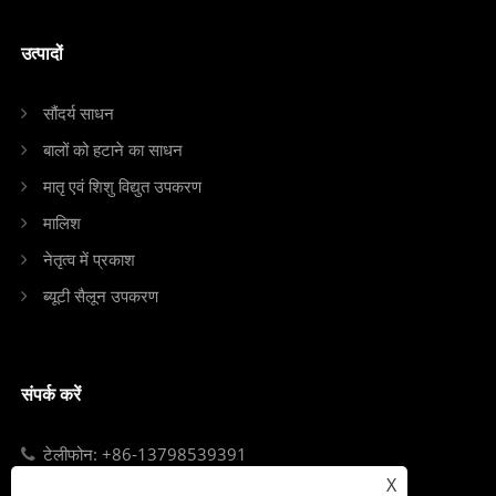
उत्पादों
सौंदर्य साधन
बालों को हटाने का साधन
मातृ एवं शिशु विद्युत उपकरण
मालिश
नेतृत्व में प्रकाश
ब्यूटी सैलून उपकरण
संपर्क करें
टेलीफोन: +86-13798539391
X
ईमेल: sales@szjybeauty.com