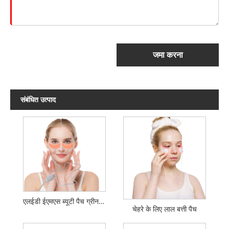
जमा करना
संबंधित उत्पाद
एलईडी ईएमएस ब्यूटी पैच ग्रीन लाइट रेड लाइट ब्लू लाइट
चेहरे के लिए लाल बत्ती पैच